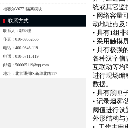
统或其它监
福赛尔V6771隔离模块
• 网络容量
联系方式
动地址点及
联系人：郭经理
• 具有1
传真：010-69552656
• 采用触
电话：400-0346-119
• 具有极
电话：010-57113119
各种汉字信
邮箱：506665119@qq.com
互联动等均
地址：北京通州区新华北路117
进行现场编
数据。
• 具有黑匣
• 记录烟
阈值进行设
外形结构与
• 工作主电电压