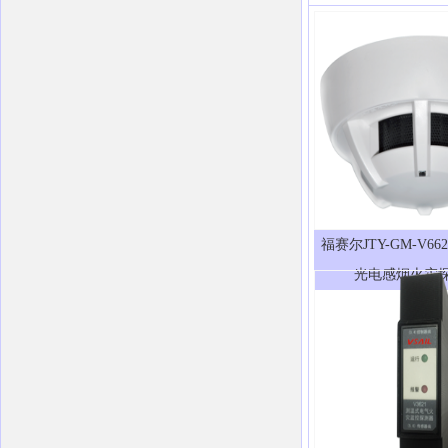
福赛尔JTY-GM-V6
光电感烟火灾