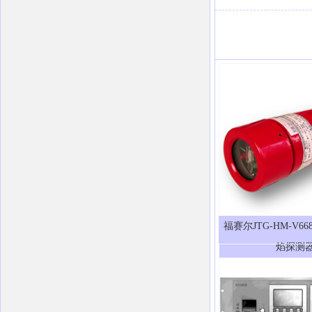
福赛尔JTG-HM-V6
焰探测