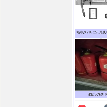
福赛尔YJG3295总
机
消防设备如